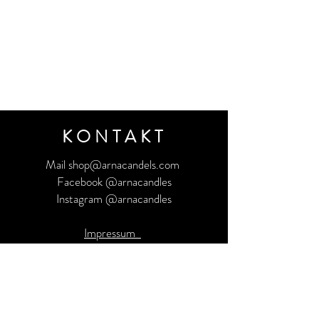
KONTAKT
Mail shop@arnacandels.com
Facebook @arnacandles
Instagram @arnacandles
Impressum
Datenschutz
AGB
Wenn Sie Interesse haben, unser Partner
zu werden melden Sie sich unter: