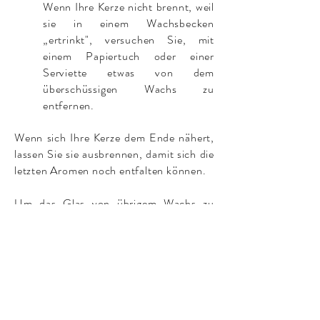
Wenn Ihre Kerze nicht brennt, weil
sie in einem Wachsbecken
„ertrinkt", versuchen Sie, mit
einem Papiertuch oder einer
Serviette etwas von dem
überschüssigen Wachs zu
entfernen.
Wenn sich Ihre Kerze dem Ende nähert,
lassen Sie sie ausbrennen, damit sich die
letzten Aromen noch entfalten können.
Um das Glas von übrigem Wachs zu
reinigen, empfehlen wir das Glas in einen
Topf mit warmem Wasser zu legen, um
das Wachs zu schmelzen. Sobald das
Wachs flüssig ist, können Sie es mit
einem Papiertuch mühelos entfernen.
Anschließen können Sie das Glas mit
warmem Wasser und Seife auswaschen.