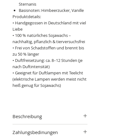
Sternanis
Basisnoten: Himbeerzucker, Vanille
Produktdetails:
• Handgegossen in Deutschland mit viel
Liebe
• 100 % natürliches Sojawachs –
nachhaltig, pflanzlich & tierversuchsfrei
• Frei von Schadstoffen und brennt bis
zu 50 % länger
• Duftfreisetzung: ca. 8–12 Stunden (je
nach Duftintensität)
• Geeignet für Duftlampen mit Teelicht
(elektrische Lampen werden meist nicht
heiß genug für Sojawachs)
Beschreibung
Duftnoten
Zahlungsbedinungen
Kopfnoten: Orange, Maulbeere,
Concord-Traube, Ananas, Pfirsich und